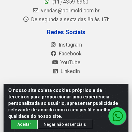
(11) 4359-6950
vendas@polimold.com.br
De segunda a sexta das 8h às 17h
Redes Sociais
Instagram
Facebook
YouTube
LinkedIn
O nosso site coleta cookies próprios e de
Polimold Industrial Ltda - Estrada dos Casa, 4585 – São
terceiros para proporcionar uma experiência
Bernardo do Campo / SP – CEP: 09.840-000 - CNPJ
personalizada ao usuário, apresentar publicidade
44.106.466/0001-41
relevante de acordo com o seu perfil e melhorar a
qualidade do nosso site.
Aceitar
Negar não essenciais