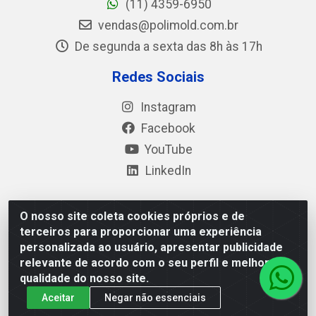
(11) 4359-6950
vendas@polimold.com.br
De segunda a sexta das 8h às 17h
Redes Sociais
Instagram
Facebook
YouTube
LinkedIn
O nosso site coleta cookies próprios e de
Polimold Industrial Ltda - Estrada dos Casa, 4585 – São
terceiros para proporcionar uma experiência
Bernardo do Campo / SP – CEP: 09.840-000 - CNPJ
personalizada ao usuário, apresentar publicidade
44.106.466/0001-41
relevante de acordo com o seu perfil e melhorar a
qualidade do nosso site.
Aceitar
Negar não essenciais