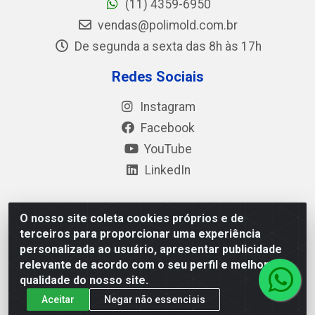
(11) 4359-6950
vendas@polimold.com.br
De segunda a sexta das 8h às 17h
Redes Sociais
Instagram
Facebook
YouTube
LinkedIn
O nosso site coleta cookies próprios e de
Polimold Industrial Ltda - Estrada dos Casa, 4585 – São
terceiros para proporcionar uma experiência
Bernardo do Campo / SP – CEP: 09.840-000 - CNPJ
personalizada ao usuário, apresentar publicidade
44.106.466/0001-41
relevante de acordo com o seu perfil e melhorar a
qualidade do nosso site.
Aceitar
Negar não essenciais