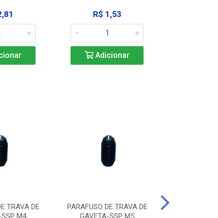
2,81
R$ 1,53
R$ 10
cionar
Adicionar
Adic
E TRAVA DE
PARAFUSO DE TRAVA DE
PARAFUSO D
-SSP M4
GAVETA-SSP M5
GAVETA-