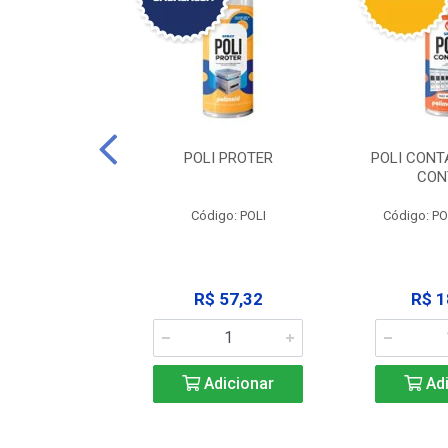
CLEAN -
POLI PROTER
POLI CONT
GRAXANTE
CON
POLI CLEAN
Código: POLI
Código: P
33,45
R$ 57,32
R$ 1
icionar
Adicionar
Adi