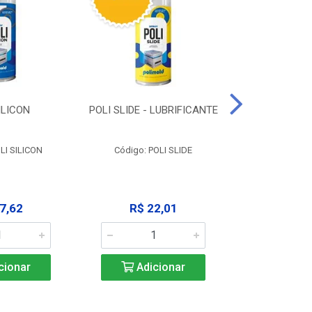
ILICON
POLI SLIDE - LUBRIFICANTE
POLI C
DESENGR
LI SILICON
Código: POLI SLIDE
Código: P
7,62
R$ 22,01
R$ 3
cionar
Adicionar
Adic