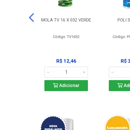
 X 051 VERDE
MOLA TV 16 X 032 VERDE
POLI 
o: V2551
Código: TV1632
Código: P
23,68
R$ 12,46
R$ 
icionar
Adicionar
Adi