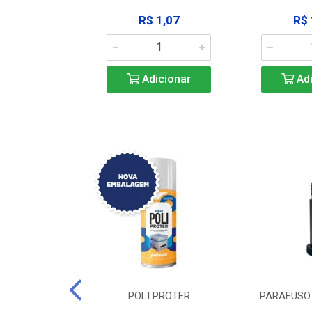
183,92
R$ 1,07
R$ 
icionar
Adicionar
Adi
DE TRAVA DE
POLI PROTER
PARAFUSO 
-SSP M12