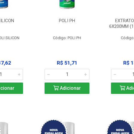
SILICON
POLI PH
EXTRATO
6X200MM (11
OLI SILICON
Código: POLI PH
Código
37,62
R$ 51,71
R$ 1
cionar
Adicionar
Adi