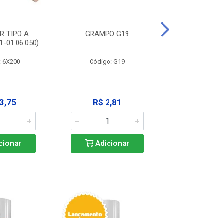
R TIPO A
GRAMPO G19
EXTRATOR
-01.06.050)
3X125MM (11
: 6X200
Código: G19
Código:
3,75
R$ 2,81
R$ 9
cionar
Adicionar
Adic