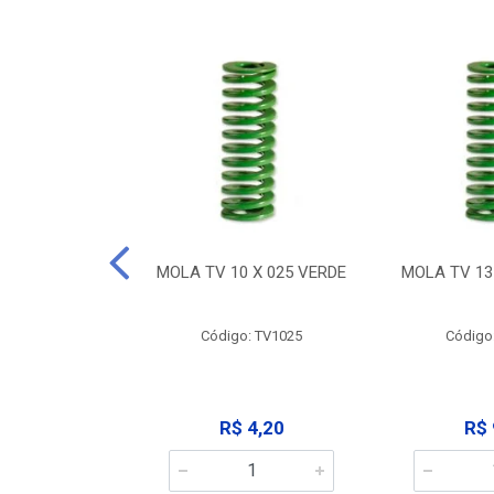
 X 032 VERDE
MOLA TV 10 X 025 VERDE
MOLA TV 13
: TV1032
Código: TV1025
Código
 9,12
R$ 4,20
R$ 