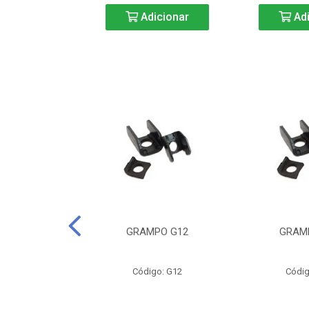
icionar
Adicionar
Adi
CURTA-40
GRAMPO G12
GRAM
o: BC40
Código: G12
Códig