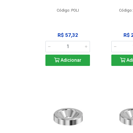
: SSPM12
Código: POLI
Código:
25,42
R$ 57,32
R$ 
icionar
Adicionar
Adi