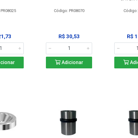
 PR08025
Código: PR08070
Código
21,73
R$ 30,53
R$ 1
cionar
Adicionar
Adi