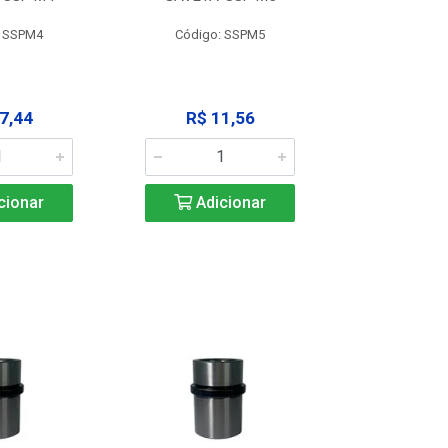
: SSPM4
Código: SSPM5
Código:
7,44
R$ 11,56
R$ 1
cionar
Adicionar
Adic