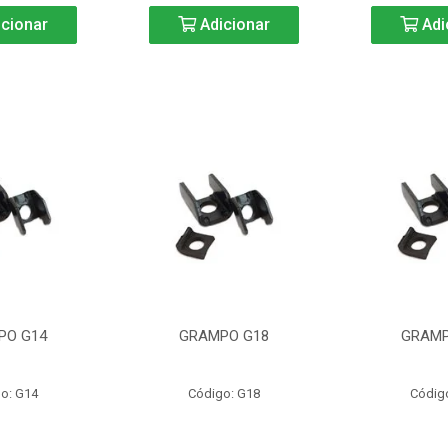
cionar
Adicionar
Adi
PO G14
GRAMPO G18
GRAMP
o: G14
Código: G18
Códig