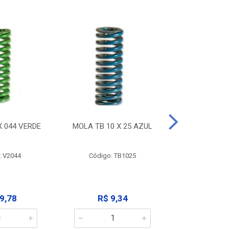
X 044 VERDE
MOLA TB 10 X 25 AZUL
MOLA TB 10
: V2044
Código: TB1025
Código:
9,78
R$ 9,34
R$ 9