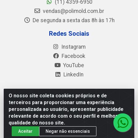
(11) 4359-6950
vendas@polimold.com.br
De segunda a sexta das 8h às 17h
Redes Sociais
Instagram
Facebook
YouTube
LinkedIn
O nosso site coleta cookies próprios e de
Polimold Industrial Ltda - Estrada dos Casa, 4585 – São
terceiros para proporcionar uma experiência
Bernardo do Campo / SP – CEP: 09.840-000 - CNPJ
personalizada ao usuário, apresentar publicidade
44.106.466/0001-41
relevante de acordo com o seu perfil e melhorar a
qualidade do nosso site.
Aceitar
Negar não essenciais