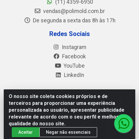
(11) 4359-6950
vendas@polimold.com.br
De segunda a sexta das 8h às 17h
Redes Sociais
Instagram
Facebook
YouTube
LinkedIn
O nosso site coleta cookies próprios e de
Polimold Industrial Ltda - Estrada dos Casa, 4585 – São
terceiros para proporcionar uma experiência
Bernardo do Campo / SP – CEP: 09.840-000 - CNPJ
personalizada ao usuário, apresentar publicidade
44.106.466/0001-41
relevante de acordo com o seu perfil e melhorar a
qualidade do nosso site.
Aceitar
Negar não essenciais