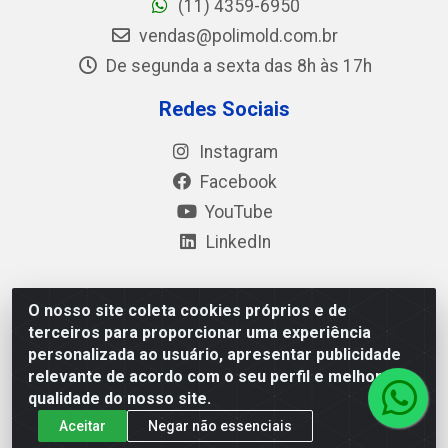
(11) 4359-6950
vendas@polimold.com.br
De segunda a sexta das 8h às 17h
Redes Sociais
Instagram
Facebook
YouTube
LinkedIn
O nosso site coleta cookies próprios e de
Polimold Industrial Ltda - Estrada dos Casa, 4585 – São
terceiros para proporcionar uma experiência
Bernardo do Campo / SP – CEP: 09.840-000 - CNPJ
personalizada ao usuário, apresentar publicidade
44.106.466/0001-41
relevante de acordo com o seu perfil e melhorar a
qualidade do nosso site.
Aceitar
Negar não essenciais