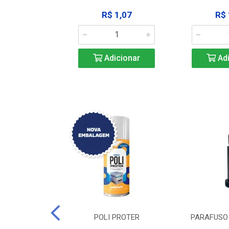
183,92
R$ 1,07
R$ 
icionar
Adicionar
Adi
DE TRAVA DE
POLI PROTER
PARAFUSO 
-SSP M12