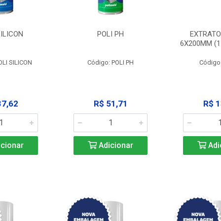
SILICON
POLI PH
EXTRATO
6X200MM (11
OLI SILICON
Código: POLI PH
Código
37,62
R$ 51,71
R$ 1
cionar
Adicionar
Adi