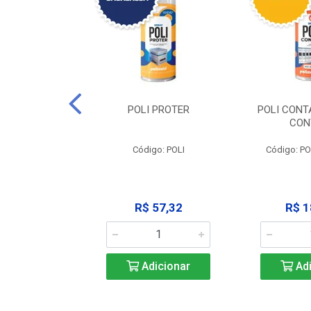
CLEAN -
POLI PROTER
POLI CONT
GRAXANTE
CON
POLI CLEAN
Código: POLI
Código: P
33,45
R$ 57,32
R$ 1
icionar
Adicionar
Adi