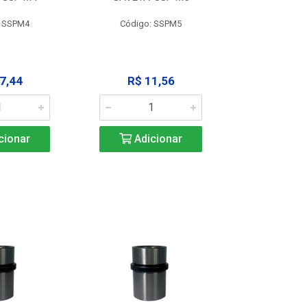
: SSPM4
Código: SSPM5
Código:
7,44
R$ 11,56
R$ 1
cionar
Adicionar
Adic