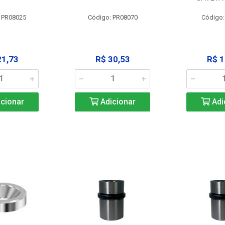
 PR08025
Código: PR08070
Código
21,73
R$ 30,53
R$ 1
cionar
Adicionar
Adi