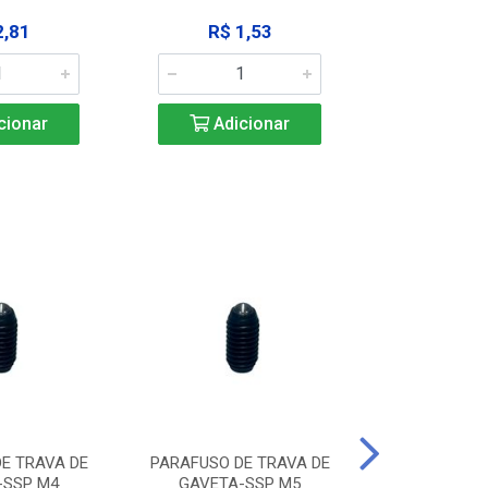
2,81
R$ 1,53
R$ 10
cionar
Adicionar
Adic
E TRAVA DE
PARAFUSO DE TRAVA DE
PARAFUSO D
-SSP M4
GAVETA-SSP M5
GAVETA-