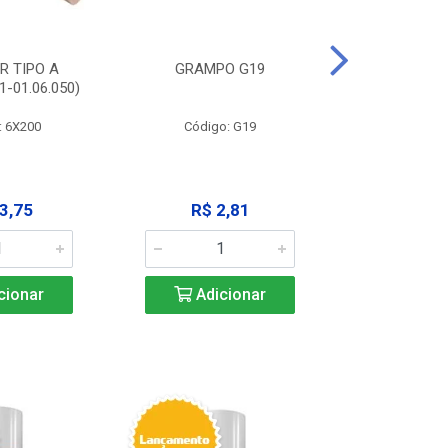
R TIPO A
GRAMPO G19
EXTRATOR
-01.06.050)
3X125MM (11
: 6X200
Código: G19
Código:
3,75
R$ 2,81
R$ 9
cionar
Adicionar
Adic