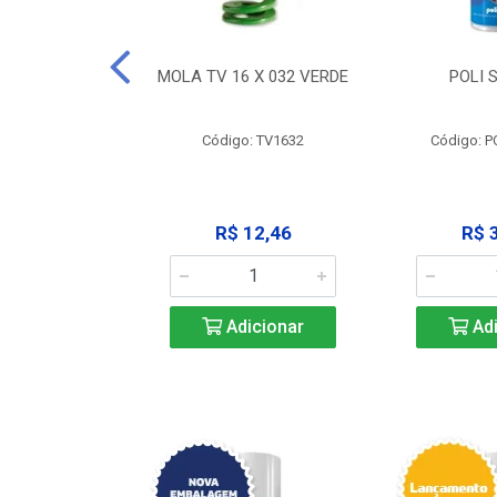
 X 051 VERDE
MOLA TV 16 X 032 VERDE
POLI 
o: V2551
Código: TV1632
Código: P
23,68
R$ 12,46
R$ 
icionar
Adicionar
Adi