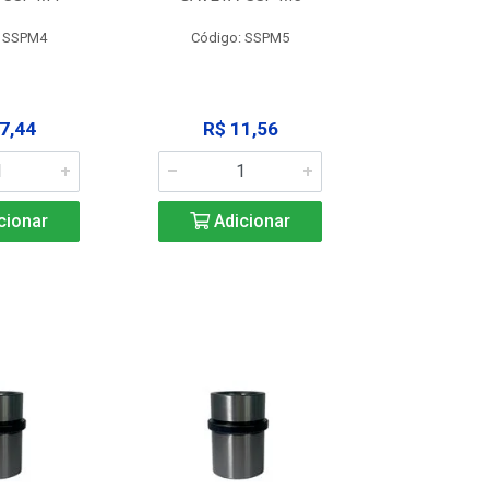
: SSPM4
Código: SSPM5
Código:
7,44
R$ 11,56
R$ 1
cionar
Adicionar
Adic