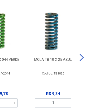
X 044 VERDE
MOLA TB 10 X 25 AZUL
MOLA TB 10
: V2044
Código: TB1025
Código:
9,78
R$ 9,34
R$ 9