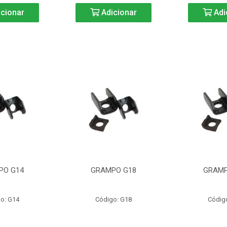
cionar
Adicionar
Adi
PO G14
GRAMPO G18
GRAMP
o: G14
Código: G18
Códig