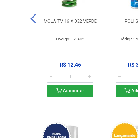
 X 051 VERDE
MOLA TV 16 X 032 VERDE
POLI 
o: V2551
Código: TV1632
Código: P
23,68
R$ 12,46
R$ 
icionar
Adicionar
Adi