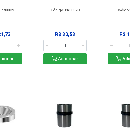
 PR08025
Código: PR08070
Código
21,73
R$ 30,53
R$ 1
cionar
Adicionar
Adi