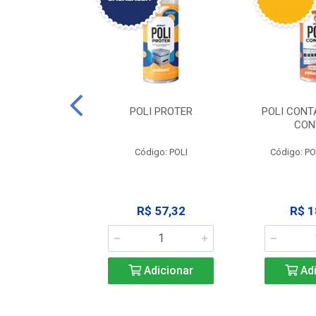
CLEAN -
POLI PROTER
POLI CONT
GRAXANTE
CON
POLI CLEAN
Código: POLI
Código: P
33,45
R$ 57,32
R$ 1
icionar
Adicionar
Adi