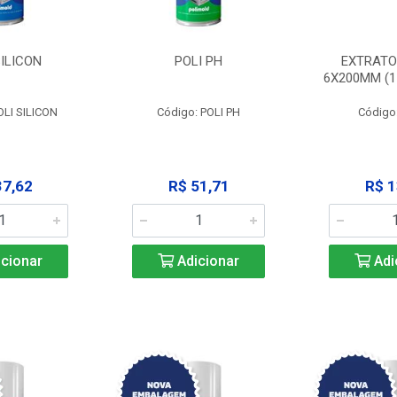
SILICON
POLI PH
EXTRATO
6X200MM (11
OLI SILICON
Código: POLI PH
Código
37,62
R$ 51,71
R$ 1
cionar
Adicionar
Adi