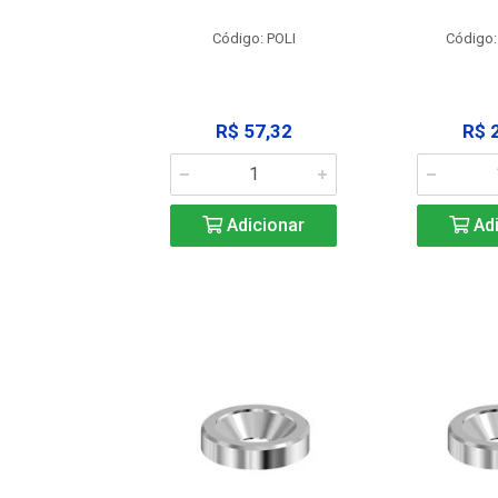
: SSPM12
Código: POLI
Código:
25,42
R$ 57,32
R$ 
icionar
Adicionar
Adi