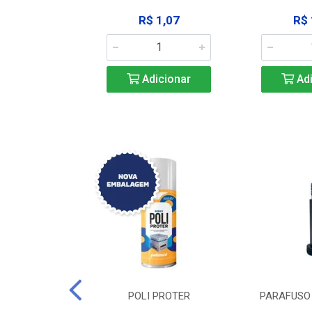
183,92
R$ 1,07
R$ 
icionar
Adicionar
Adi
DE TRAVA DE
POLI PROTER
PARAFUSO 
-SSP M12