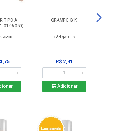
R TIPO A
GRAMPO G19
EXTRATOR
-01.06.050)
3X125MM (11
: 6X200
Código: G19
Código:
3,75
R$ 2,81
R$ 9
cionar
Adicionar
Adic