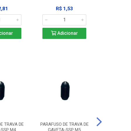
2,81
R$ 1,53
R$ 10
cionar
Adicionar
Adic
E TRAVA DE
PARAFUSO DE TRAVA DE
PARAFUSO D
-SSP M4
GAVETA-SSP M5
GAVETA-