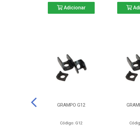
icionar
Adicionar
Adi
CURTA-40
GRAMPO G12
GRAM
o: BC40
Código: G12
Códig