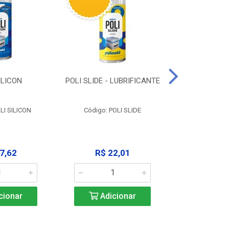
ILICON
POLI SLIDE - LUBRIFICANTE
POLI C
DESENGR
LI SILICON
Código: POLI SLIDE
Código: P
7,62
R$ 22,01
R$ 3
cionar
Adicionar
Adic