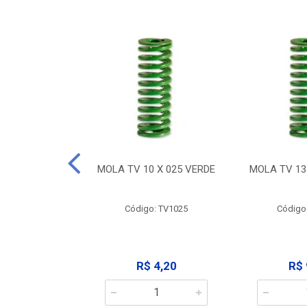
 X 032 VERDE
MOLA TV 10 X 025 VERDE
MOLA TV 13
: TV1032
Código: TV1025
Código
 9,12
R$ 4,20
R$ 