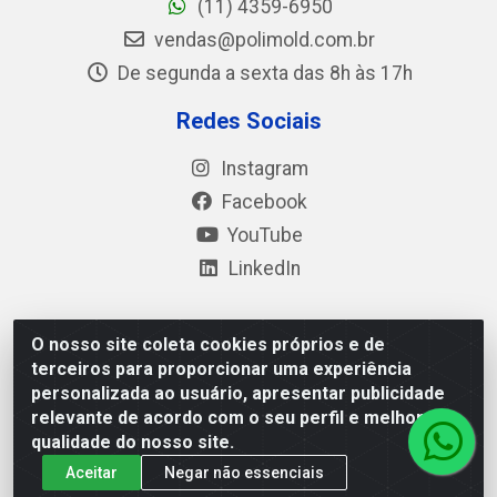
(11) 4359-6950
vendas@polimold.com.br
De segunda a sexta das 8h às 17h
Redes Sociais
Instagram
Facebook
YouTube
LinkedIn
O nosso site coleta cookies próprios e de
Polimold Industrial Ltda - Estrada dos Casa, 4585 – São
terceiros para proporcionar uma experiência
Bernardo do Campo / SP – CEP: 09.840-000 - CNPJ
personalizada ao usuário, apresentar publicidade
44.106.466/0001-41
relevante de acordo com o seu perfil e melhorar a
qualidade do nosso site.
Aceitar
Negar não essenciais