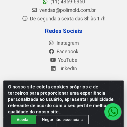
(11) 4359-6950
vendas@polimold.com.br
De segunda a sexta das 8h às 17h
Redes Sociais
Instagram
Facebook
YouTube
LinkedIn
O nosso site coleta cookies próprios e de
Polimold Industrial Ltda - Estrada dos Casa, 4585 – São
terceiros para proporcionar uma experiência
Bernardo do Campo / SP – CEP: 09.840-000 - CNPJ
personalizada ao usuário, apresentar publicidade
44.106.466/0001-41
relevante de acordo com o seu perfil e melhorar a
qualidade do nosso site.
Aceitar
Negar não essenciais