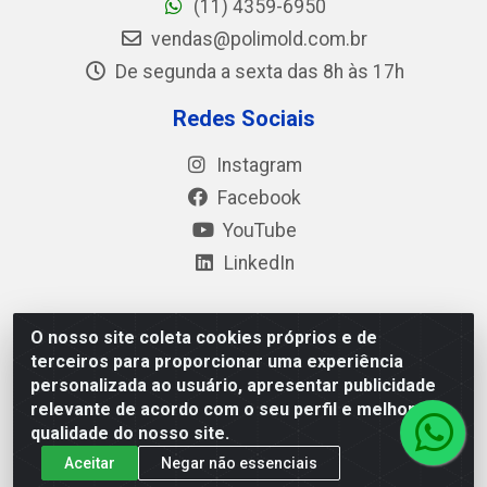
(11) 4359-6950
vendas@polimold.com.br
De segunda a sexta das 8h às 17h
Redes Sociais
Instagram
Facebook
YouTube
LinkedIn
O nosso site coleta cookies próprios e de
Polimold Industrial Ltda - Estrada dos Casa, 4585 – São
terceiros para proporcionar uma experiência
Bernardo do Campo / SP – CEP: 09.840-000 - CNPJ
personalizada ao usuário, apresentar publicidade
44.106.466/0001-41
relevante de acordo com o seu perfil e melhorar a
qualidade do nosso site.
Aceitar
Negar não essenciais