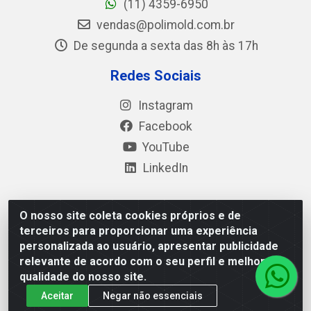
(11) 4359-6950
vendas@polimold.com.br
De segunda a sexta das 8h às 17h
Redes Sociais
Instagram
Facebook
YouTube
LinkedIn
O nosso site coleta cookies próprios e de
Polimold Industrial Ltda - Estrada dos Casa, 4585 – São
terceiros para proporcionar uma experiência
Bernardo do Campo / SP – CEP: 09.840-000 - CNPJ
personalizada ao usuário, apresentar publicidade
44.106.466/0001-41
relevante de acordo com o seu perfil e melhorar a
qualidade do nosso site.
Aceitar
Negar não essenciais