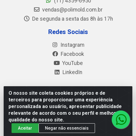
(11) 4359-6950
vendas@polimold.com.br
De segunda a sexta das 8h às 17h
Redes Sociais
Instagram
Facebook
YouTube
LinkedIn
O nosso site coleta cookies próprios e de
Polimold Industrial Ltda - Estrada dos Casa, 4585 – São
terceiros para proporcionar uma experiência
Bernardo do Campo / SP – CEP: 09.840-000 - CNPJ
personalizada ao usuário, apresentar publicidade
44.106.466/0001-41
relevante de acordo com o seu perfil e melhorar a
qualidade do nosso site.
Aceitar
Negar não essenciais