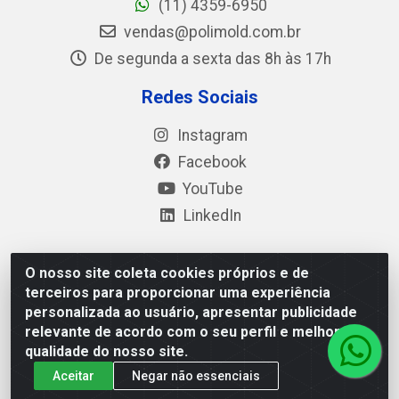
(11) 4359-6950
vendas@polimold.com.br
De segunda a sexta das 8h às 17h
Redes Sociais
Instagram
Facebook
YouTube
LinkedIn
O nosso site coleta cookies próprios e de
Polimold Industrial Ltda - Estrada dos Casa, 4585 – São
terceiros para proporcionar uma experiência
Bernardo do Campo / SP – CEP: 09.840-000 - CNPJ
personalizada ao usuário, apresentar publicidade
44.106.466/0001-41
relevante de acordo com o seu perfil e melhorar a
qualidade do nosso site.
Aceitar
Negar não essenciais