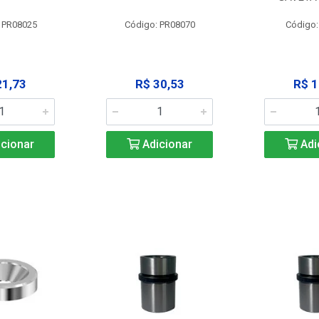
 PR08025
Código: PR08070
Código
21,73
R$ 30,53
R$ 1
cionar
Adicionar
Adi