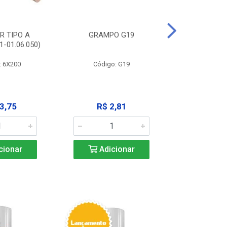
R TIPO A
GRAMPO G19
EXTRATOR
-01.06.050)
3X125MM (11
: 6X200
Código: G19
Código:
3,75
R$ 2,81
R$ 9
cionar
Adicionar
Adic