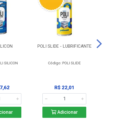
ILICON
POLI SLIDE - LUBRIFICANTE
POLI C
DESENGR
LI SILICON
Código: POLI SLIDE
Código: P
7,62
R$ 22,01
R$ 3
cionar
Adicionar
Adic