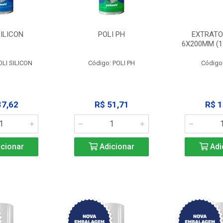
SILICON
POLI PH
EXTRATO
6X200MM (11
OLI SILICON
Código: POLI PH
Código
37,62
R$ 51,71
R$ 1
cionar
Adicionar
Adi