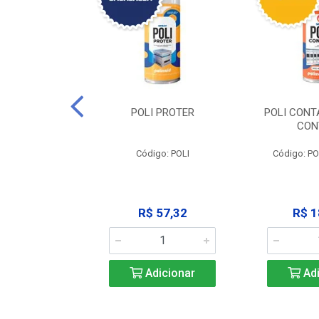
CLEAN -
POLI PROTER
POLI CONT
GRAXANTE
CON
POLI CLEAN
Código: POLI
Código: P
33,45
R$ 57,32
R$ 1
icionar
Adicionar
Adi