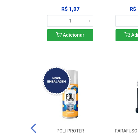
183,92
R$ 1,07
R$ 
icionar
Adicionar
Adi
DE TRAVA DE
POLI PROTER
PARAFUSO 
-SSP M12