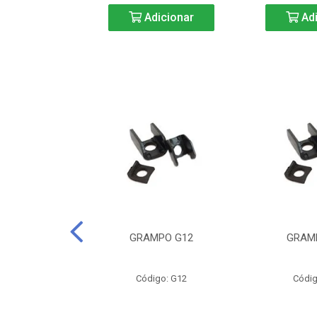
icionar
Adicionar
Adi
CURTA-40
GRAMPO G12
GRAM
o: BC40
Código: G12
Códig