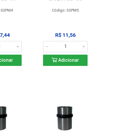
: SSPM4
Código: SSPM5
Código:
7,44
R$ 11,56
R$ 1
cionar
Adicionar
Adic