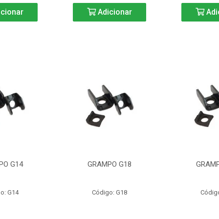
cionar
Adicionar
Adi
PO G14
GRAMPO G18
GRAMP
o: G14
Código: G18
Códig