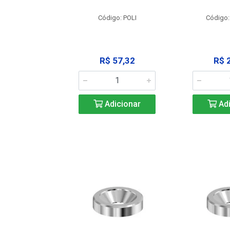
: SSPM12
Código: POLI
Código:
25,42
R$ 57,32
R$ 
icionar
Adicionar
Adi