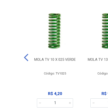
 X 032 VERDE
MOLA TV 10 X 025 VERDE
MOLA TV 13
: TV1032
Código: TV1025
Código
 9,12
R$ 4,20
R$ 