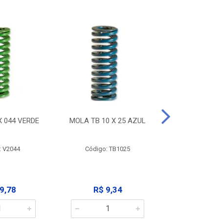
X 044 VERDE
MOLA TB 10 X 25 AZUL
MOLA TB 10
: V2044
Código: TB1025
Código:
9,78
R$ 9,34
R$ 9