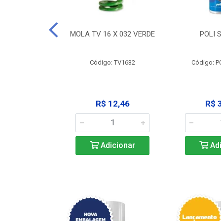
 X 051 VERDE
MOLA TV 16 X 032 VERDE
POLI 
o: V2551
Código: TV1632
Código: P
23,68
R$ 12,46
R$ 
icionar
Adicionar
Adi