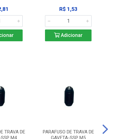
2,81
R$ 1,53
R$ 10
cionar
Adicionar
Adic
E TRAVA DE
PARAFUSO DE TRAVA DE
PARAFUSO D
-SSP M4
GAVETA-SSP M5
GAVETA-