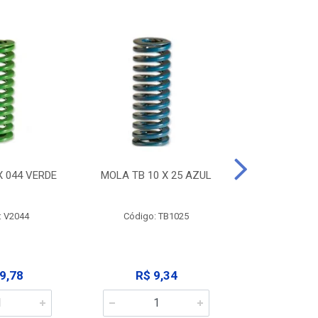
X 044 VERDE
MOLA TB 10 X 25 AZUL
MOLA TB 10
: V2044
Código: TB1025
Código:
9,78
R$ 9,34
R$ 9