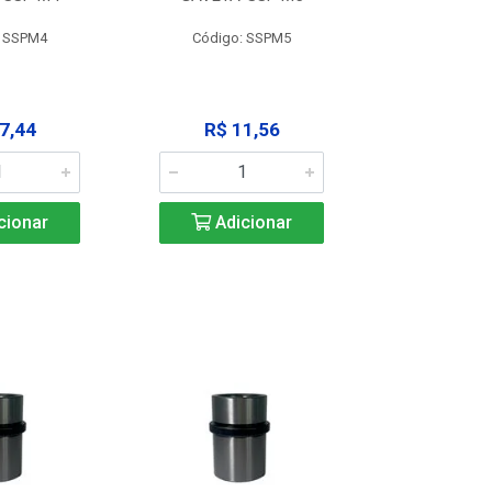
: SSPM4
Código: SSPM5
Código:
7,44
R$ 11,56
R$ 1
cionar
Adicionar
Adic