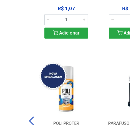
183,92
R$ 1,07
R$ 
icionar
Adicionar
Adi
DE TRAVA DE
POLI PROTER
PARAFUSO 
-SSP M12