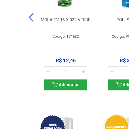
 X 051 VERDE
MOLA TV 16 X 032 VERDE
POLI 
o: V2551
Código: TV1632
Código: P
23,68
R$ 12,46
R$ 
icionar
Adicionar
Adi