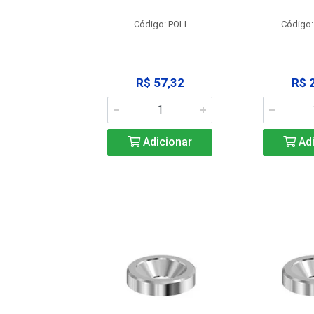
: SSPM12
Código: POLI
Código:
25,42
R$ 57,32
R$ 
icionar
Adicionar
Adi