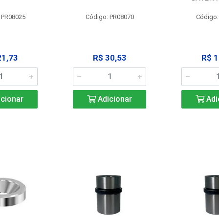
 PR08025
Código: PR08070
Código
21,73
R$ 30,53
R$ 1
cionar
Adicionar
Adi