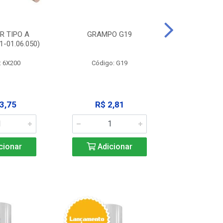
R TIPO A
GRAMPO G19
EXTRATOR
-01.06.050)
3X125MM (11
: 6X200
Código: G19
Código:
3,75
R$ 2,81
R$ 9
cionar
Adicionar
Adic