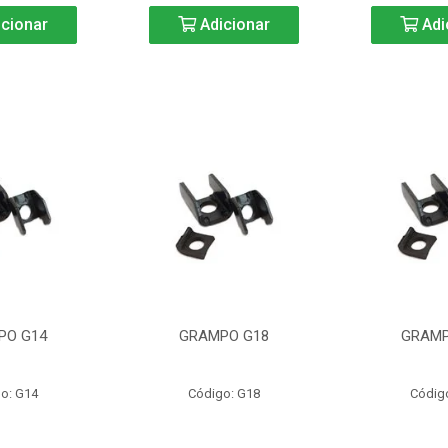
cionar
Adicionar
Adi
PO G14
GRAMPO G18
GRAMP
o: G14
Código: G18
Códig