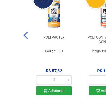
CLEAN -
POLI PROTER
POLI CONT
GRAXANTE
CON
POLI CLEAN
Código: POLI
Código: P
33,45
R$ 57,32
R$ 1
icionar
Adicionar
Adi