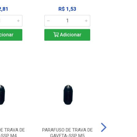
2,81
R$ 1,53
R$ 10
cionar
Adicionar
Adic
E TRAVA DE
PARAFUSO DE TRAVA DE
PARAFUSO D
-SSP M4
GAVETA-SSP M5
GAVETA-