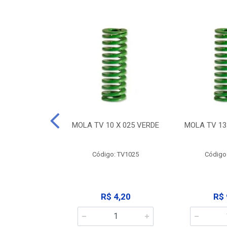
 X 032 VERDE
MOLA TV 10 X 025 VERDE
MOLA TV 13
: TV1032
Código: TV1025
Código
 9,12
R$ 4,20
R$ 