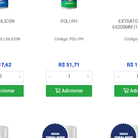
SILICON
POLI PH
EXTRATO
6X200MM (11
OLI SILICON
Código: POLI PH
Código
37,62
R$ 51,71
R$ 1
cionar
Adicionar
Adi