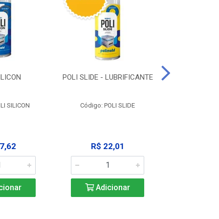
ILICON
POLI SLIDE - LUBRIFICANTE
POLI C
DESENGR
LI SILICON
Código: POLI SLIDE
Código: P
7,62
R$ 22,01
R$ 3
cionar
Adicionar
Adic