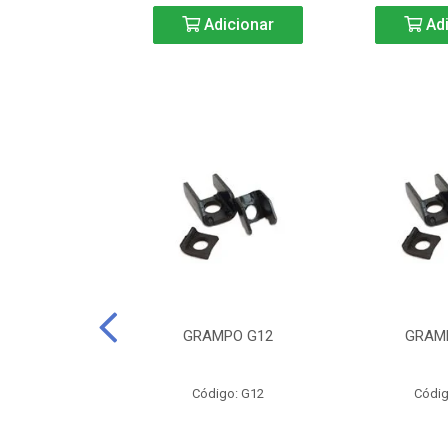
icionar
Adicionar
Adi
CURTA-40
GRAMPO G12
GRAM
o: BC40
Código: G12
Códig