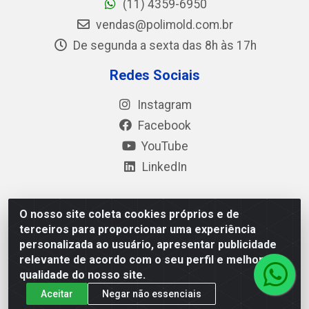
(11) 4359-6950
vendas@polimold.com.br
De segunda a sexta das 8h às 17h
Redes Sociais
Instagram
Facebook
YouTube
LinkedIn
O nosso site coleta cookies próprios e de
Polimold Industrial Ltda - Estrada dos Casa, 4585 – São
terceiros para proporcionar uma experiência
Bernardo do Campo / SP – CEP: 09.840-000 - CNPJ
personalizada ao usuário, apresentar publicidade
44.106.466/0001-41
relevante de acordo com o seu perfil e melhorar a
qualidade do nosso site.
Aceitar
Negar não essenciais