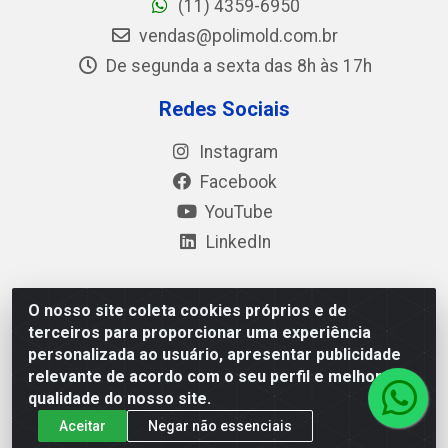
(11) 4359-6950
vendas@polimold.com.br
De segunda a sexta das 8h às 17h
Redes Sociais
Instagram
Facebook
YouTube
LinkedIn
O nosso site coleta cookies próprios e de
Polimold Industrial Ltda - Estrada dos Casa, 4585 – São
terceiros para proporcionar uma experiência
Bernardo do Campo / SP – CEP: 09.840-000 - CNPJ
personalizada ao usuário, apresentar publicidade
44.106.466/0001-41
relevante de acordo com o seu perfil e melhorar a
qualidade do nosso site.
Aceitar
Negar não essenciais