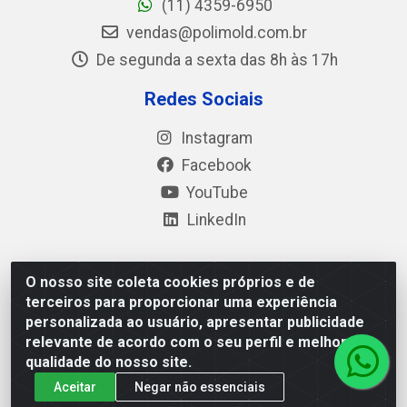
(11) 4359-6950
vendas@polimold.com.br
De segunda a sexta das 8h às 17h
Redes Sociais
Instagram
Facebook
YouTube
LinkedIn
O nosso site coleta cookies próprios e de
Polimold Industrial Ltda - Estrada dos Casa, 4585 – São
terceiros para proporcionar uma experiência
Bernardo do Campo / SP – CEP: 09.840-000 - CNPJ
personalizada ao usuário, apresentar publicidade
44.106.466/0001-41
relevante de acordo com o seu perfil e melhorar a
qualidade do nosso site.
Aceitar
Negar não essenciais