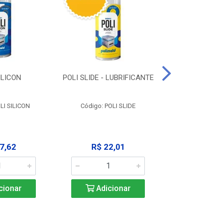
ILICON
POLI SLIDE - LUBRIFICANTE
POLI C
DESENGR
LI SILICON
Código: POLI SLIDE
Código: P
7,62
R$ 22,01
R$ 3
cionar
Adicionar
Adic