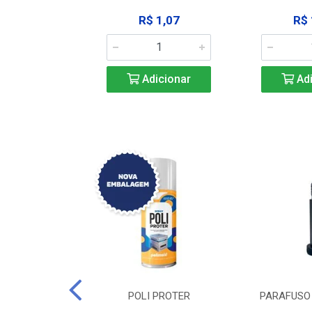
183,92
R$ 1,07
R$ 
icionar
Adicionar
Adi
DE TRAVA DE
POLI PROTER
PARAFUSO 
-SSP M12