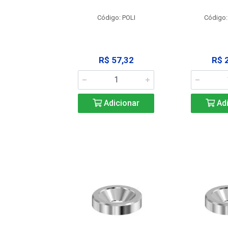
: SSPM12
Código: POLI
Código:
25,42
R$ 57,32
R$ 
icionar
Adicionar
Adi