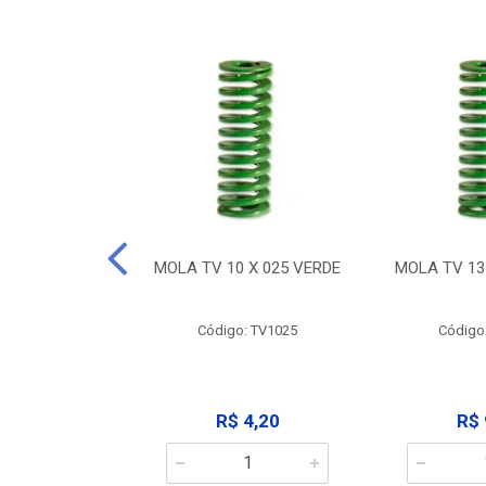
 X 032 VERDE
MOLA TV 10 X 025 VERDE
MOLA TV 13
: TV1032
Código: TV1025
Código
 9,12
R$ 4,20
R$ 