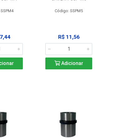
: SSPM4
Código: SSPM5
Código:
7,44
R$ 11,56
R$ 1
cionar
Adicionar
Adic