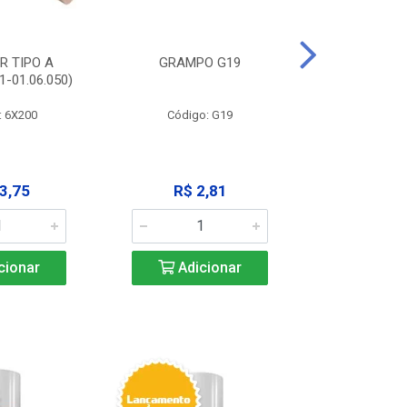
R TIPO A
GRAMPO G19
EXTRATOR
-01.06.050)
3X125MM (11
: 6X200
Código: G19
Código:
3,75
R$ 2,81
R$ 9
cionar
Adicionar
Adic