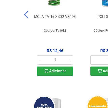
 X 051 VERDE
MOLA TV 16 X 032 VERDE
POLI 
o: V2551
Código: TV1632
Código: P
23,68
R$ 12,46
R$ 
icionar
Adicionar
Adi