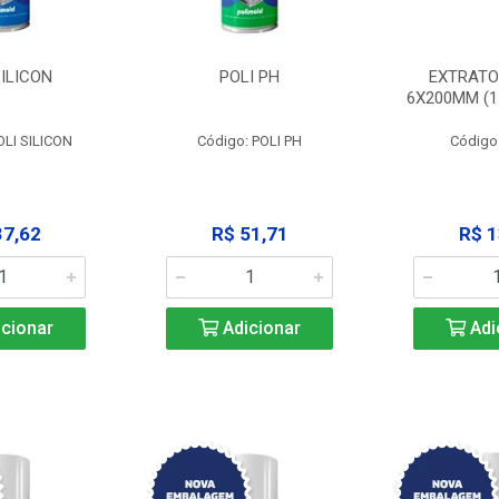
SILICON
POLI PH
EXTRATO
6X200MM (11
OLI SILICON
Código: POLI PH
Código
37,62
R$ 51,71
R$ 1
cionar
Adicionar
Adi