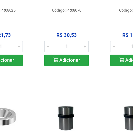
 PR08025
Código: PR08070
Código
21,73
R$ 30,53
R$ 1
cionar
Adicionar
Adi