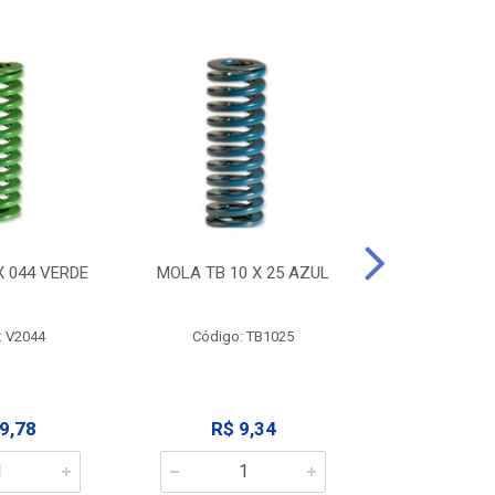
X 044 VERDE
MOLA TB 10 X 25 AZUL
MOLA TB 10
: V2044
Código: TB1025
Código:
9,78
R$ 9,34
R$ 9