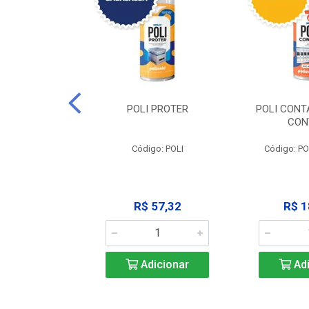
CLEAN -
POLI PROTER
POLI CONT
GRAXANTE
CON
POLI CLEAN
Código: POLI
Código: P
33,45
R$ 57,32
R$ 1
icionar
Adicionar
Adi