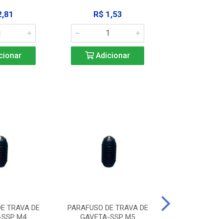
2,81
R$ 1,53
R$ 10
cionar
Adicionar
Adic
E TRAVA DE
PARAFUSO DE TRAVA DE
PARAFUSO D
-SSP M4
GAVETA-SSP M5
GAVETA-