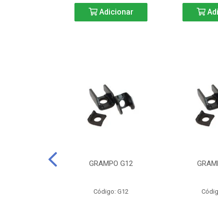
icionar
Adicionar
Adi
CURTA-40
GRAMPO G12
GRAM
o: BC40
Código: G12
Códig