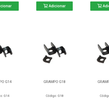
cionar
Adicionar
Adi
PO G14
GRAMPO G18
GRAMP
o: G14
Código: G18
Códig