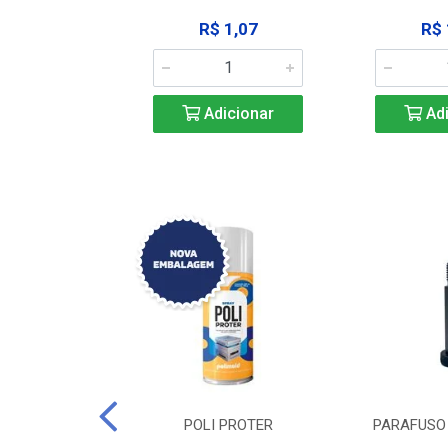
183,92
R$ 1,07
R$ 
icionar
Adicionar
Adi
DE TRAVA DE
POLI PROTER
PARAFUSO 
-SSP M12