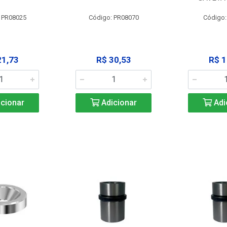
 PR08025
Código: PR08070
Código
21,73
R$ 30,53
R$ 1
cionar
Adicionar
Adi