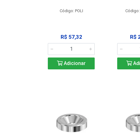
: SSPM12
Código: POLI
Código:
25,42
R$ 57,32
R$ 
icionar
Adicionar
Adi