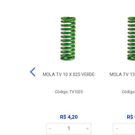
 X 032 VERDE
MOLA TV 10 X 025 VERDE
MOLA TV 13
: TV1032
Código: TV1025
Código
 9,12
R$ 4,20
R$ 