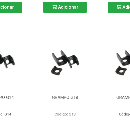
cionar
Adicionar
Adi
PO G14
GRAMPO G18
GRAMP
o: G14
Código: G18
Códig