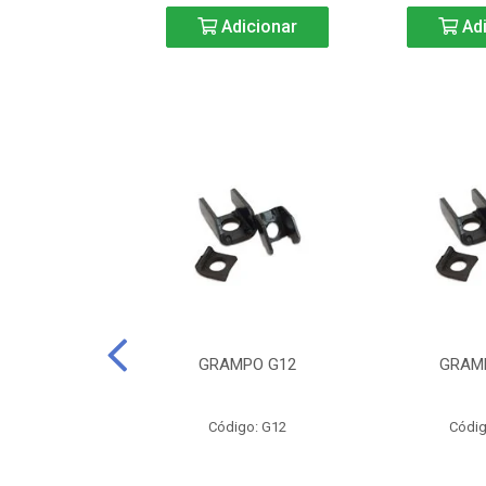
icionar
Adicionar
Adi
CURTA-40
GRAMPO G12
GRAM
o: BC40
Código: G12
Códig