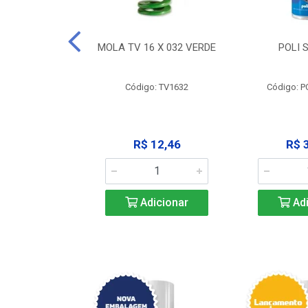
 X 051 VERDE
MOLA TV 16 X 032 VERDE
POLI 
o: V2551
Código: TV1632
Código: P
23,68
R$ 12,46
R$ 
icionar
Adicionar
Adi