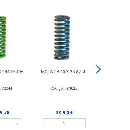
X 044 VERDE
MOLA TB 10 X 25 AZUL
MOLA TB 10
: V2044
Código: TB1025
Código:
9,78
R$ 9,34
R$ 9