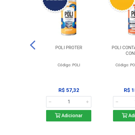
CLEAN -
POLI PROTER
POLI CONT
GRAXANTE
CON
POLI CLEAN
Código: POLI
Código: P
33,45
R$ 57,32
R$ 1
icionar
Adicionar
Adi