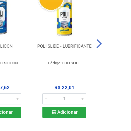
ILICON
POLI SLIDE - LUBRIFICANTE
POLI C
DESENGR
LI SILICON
Código: POLI SLIDE
Código: P
7,62
R$ 22,01
R$ 3
cionar
Adicionar
Adic