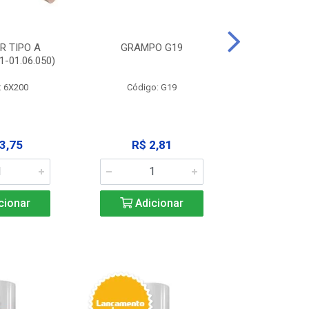
R TIPO A
GRAMPO G19
EXTRATOR
-01.06.050)
3X125MM (11
: 6X200
Código: G19
Código:
3,75
R$ 2,81
R$ 9
cionar
Adicionar
Adic