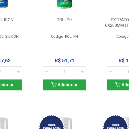
SILICON
POLI PH
EXTRATO
6X200MM (11
OLI SILICON
Código: POLI PH
Código
37,62
R$ 51,71
R$ 1
cionar
Adicionar
Adi