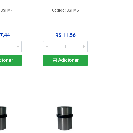
: SSPM4
Código: SSPM5
Código:
7,44
R$ 11,56
R$ 1
cionar
Adicionar
Adic