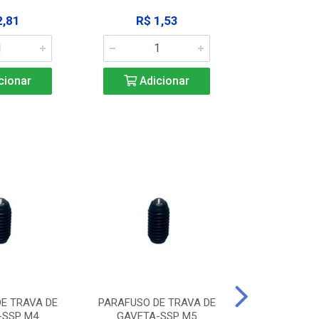
2,81
R$ 1,53
R$ 10
cionar
Adicionar
Adic
E TRAVA DE
PARAFUSO DE TRAVA DE
PARAFUSO D
-SSP M4
GAVETA-SSP M5
GAVETA-