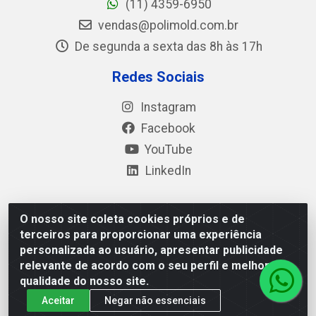
(11) 4359-6950
vendas@polimold.com.br
De segunda a sexta das 8h às 17h
Redes Sociais
Instagram
Facebook
YouTube
LinkedIn
O nosso site coleta cookies próprios e de
Polimold Industrial Ltda - Estrada dos Casa, 4585 – São
terceiros para proporcionar uma experiência
Bernardo do Campo / SP – CEP: 09.840-000 - CNPJ
personalizada ao usuário, apresentar publicidade
44.106.466/0001-41
relevante de acordo com o seu perfil e melhorar a
qualidade do nosso site.
Aceitar
Negar não essenciais