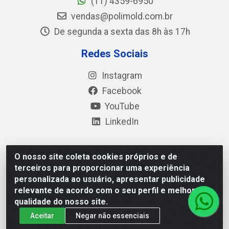
(11) 4359-6950
vendas@polimold.com.br
De segunda a sexta das 8h às 17h
Redes Sociais
Instagram
Facebook
YouTube
LinkedIn
O nosso site coleta cookies próprios e de
Polimold Industrial Ltda - Estrada dos Casa, 4585 – São
terceiros para proporcionar uma experiência
Bernardo do Campo / SP – CEP: 09.840-000 - CNPJ
personalizada ao usuário, apresentar publicidade
44.106.466/0001-41
relevante de acordo com o seu perfil e melhorar a
qualidade do nosso site.
Aceitar
Negar não essenciais