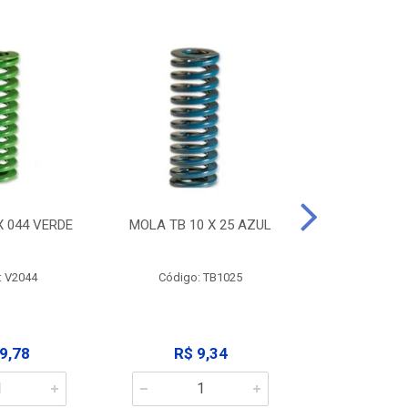
X 044 VERDE
MOLA TB 10 X 25 AZUL
MOLA TB 10
: V2044
Código: TB1025
Código:
9,78
R$ 9,34
R$ 9