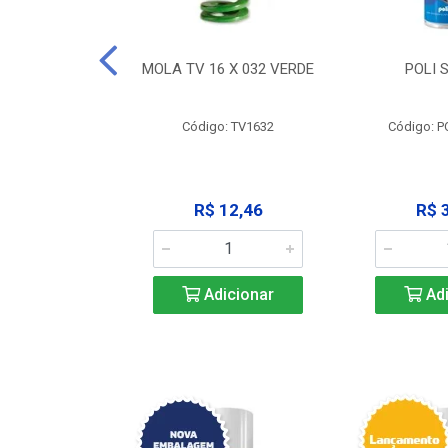
 X 051 VERDE
MOLA TV 16 X 032 VERDE
POLI 
o: V2551
Código: TV1632
Código: P
23,68
R$ 12,46
R$ 
icionar
Adicionar
Adi