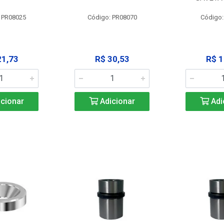
 PR08025
Código: PR08070
Código
21,73
R$ 30,53
R$ 1
cionar
Adicionar
Adi