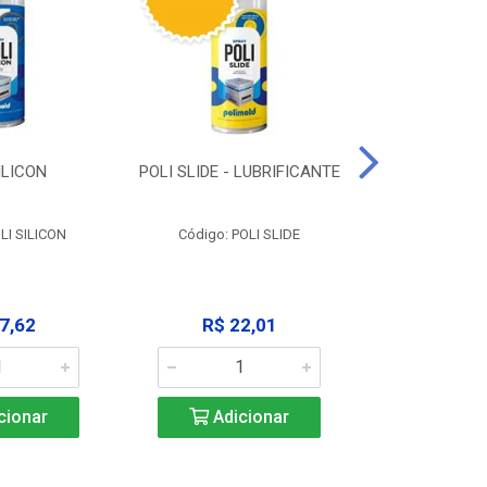
ILICON
POLI SLIDE - LUBRIFICANTE
POLI C
DESENGR
LI SILICON
Código: POLI SLIDE
Código: P
7,62
R$ 22,01
R$ 3
cionar
Adicionar
Adic