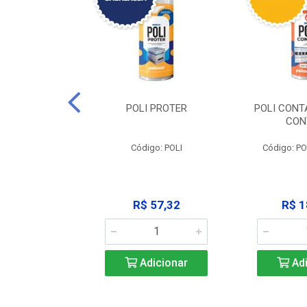
CLEAN -
POLI PROTER
POLI CONT
GRAXANTE
CON
POLI CLEAN
Código: POLI
Código: P
33,45
R$ 57,32
R$ 1
icionar
Adicionar
Adi