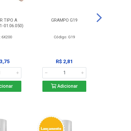
R TIPO A
GRAMPO G19
EXTRATOR
-01.06.050)
3X125MM (11
: 6X200
Código: G19
Código:
3,75
R$ 2,81
R$ 9
cionar
Adicionar
Adic