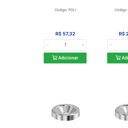
: SSPM12
Código: POLI
Código:
25,42
R$ 57,32
R$ 
icionar
Adicionar
Adi