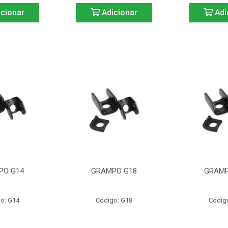
cionar
Adicionar
Adi
PO G14
GRAMPO G18
GRAMP
o: G14
Código: G18
Códig