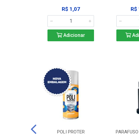
183,92
R$ 1,07
R$ 
icionar
Adicionar
Adi
DE TRAVA DE
POLI PROTER
PARAFUSO 
-SSP M12