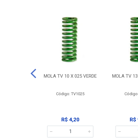
 X 032 VERDE
MOLA TV 10 X 025 VERDE
MOLA TV 13
: TV1032
Código: TV1025
Código
 9,12
R$ 4,20
R$ 