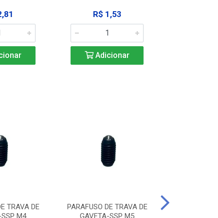
2,81
R$ 1,53
R$ 10
cionar
Adicionar
Adic
E TRAVA DE
PARAFUSO DE TRAVA DE
PARAFUSO D
-SSP M4
GAVETA-SSP M5
GAVETA-