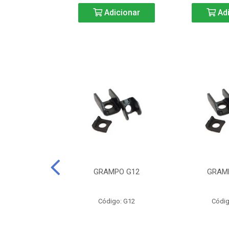
icionar
Adicionar
Adi
CURTA-40
GRAMPO G12
GRAM
o: BC40
Código: G12
Códig