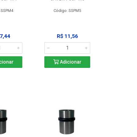
: SSPM4
Código: SSPM5
Código:
7,44
R$ 11,56
R$ 1
cionar
Adicionar
Adic