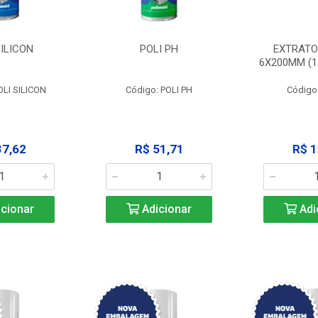
SILICON
POLI PH
EXTRATO
6X200MM (11
OLI SILICON
Código: POLI PH
Código
37,62
R$ 51,71
R$ 1
cionar
Adicionar
Adi