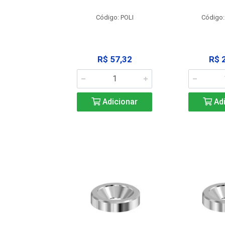
: SSPM12
Código: POLI
Código:
25,42
R$ 57,32
R$ 
icionar
Adicionar
Adi