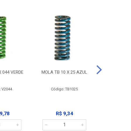
X 044 VERDE
MOLA TB 10 X 25 AZUL
MOLA TB 10
: V2044
Código: TB1025
Código:
9,78
R$ 9,34
R$ 9