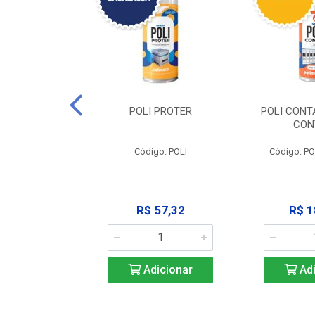
CLEAN -
POLI PROTER
POLI CONT
GRAXANTE
CON
POLI CLEAN
Código: POLI
Código: P
33,45
R$ 57,32
R$ 1
icionar
Adicionar
Adi