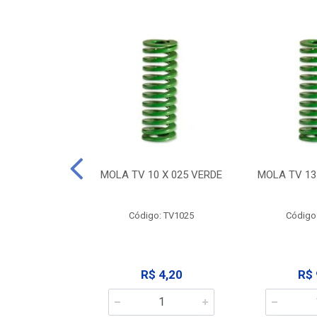
 X 032 VERDE
MOLA TV 10 X 025 VERDE
MOLA TV 13
: TV1032
Código: TV1025
Código
 9,12
R$ 4,20
R$ 