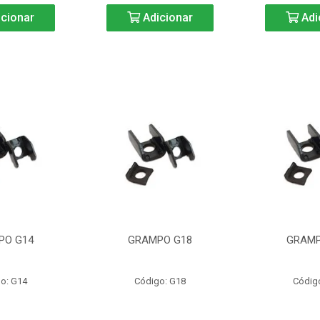
cionar
Adicionar
Adi
PO G14
GRAMPO G18
GRAMP
o: G14
Código: G18
Códig