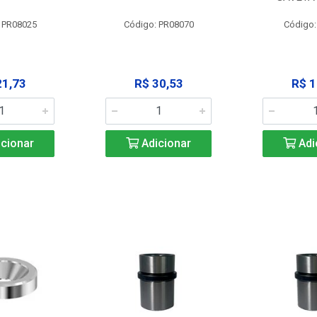
 PR08025
Código: PR08070
Código
21,73
R$ 30,53
R$ 1
cionar
Adicionar
Adi