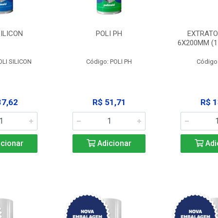
SILICON
POLI PH
EXTRATO
6X200MM (11
OLI SILICON
Código: POLI PH
Código
37,62
R$ 51,71
R$ 1
cionar
Adicionar
Adi