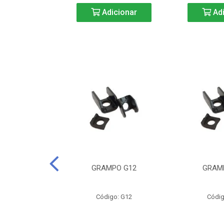
icionar
Adicionar
Adi
CURTA-40
GRAMPO G12
GRAM
o: BC40
Código: G12
Códig