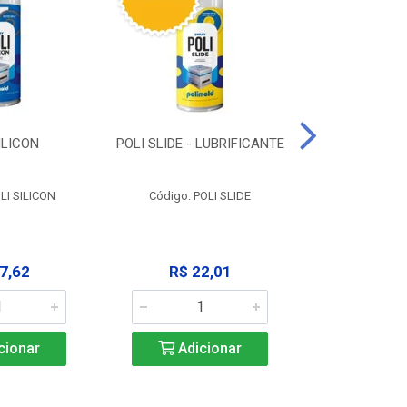
ILICON
POLI SLIDE - LUBRIFICANTE
POLI C
DESENGR
LI SILICON
Código: POLI SLIDE
Código: P
7,62
R$ 22,01
R$ 3
cionar
Adicionar
Adic