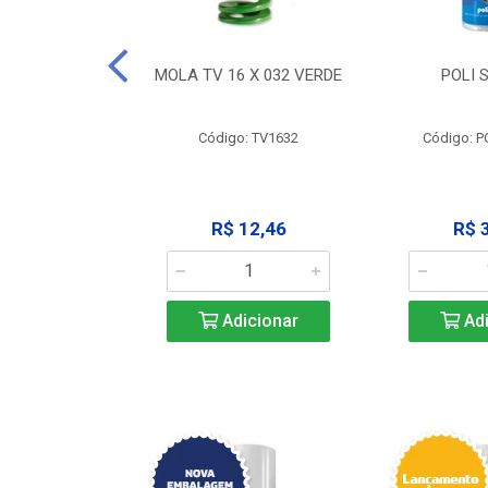
 X 051 VERDE
MOLA TV 16 X 032 VERDE
POLI 
o: V2551
Código: TV1632
Código: P
23,68
R$ 12,46
R$ 
icionar
Adicionar
Adi