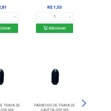
2,81
R$ 1,53
R$ 10
cionar
Adicionar
Adic
E TRAVA DE
PARAFUSO DE TRAVA DE
PARAFUSO D
-SSP M4
GAVETA-SSP M5
GAVETA-