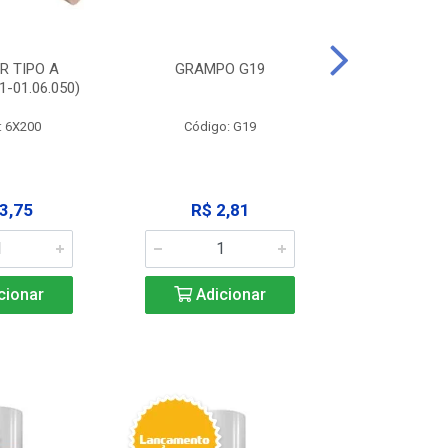
R TIPO A
GRAMPO G19
EXTRATOR
-01.06.050)
3X125MM (11
: 6X200
Código: G19
Código:
3,75
R$ 2,81
R$ 9
cionar
Adicionar
Adic