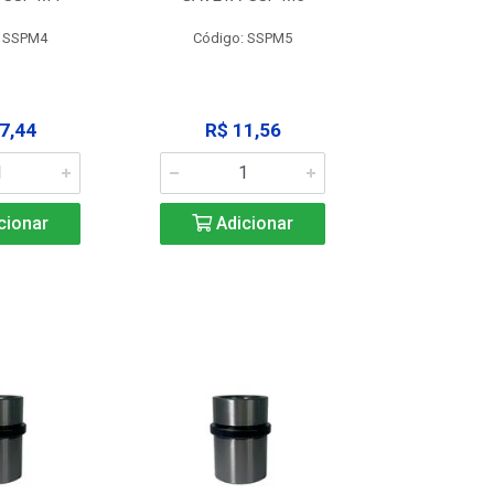
: SSPM4
Código: SSPM5
Código:
7,44
R$ 11,56
R$ 1
cionar
Adicionar
Adic