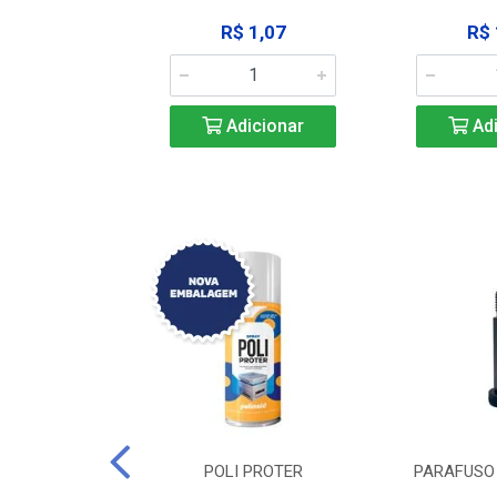
183,92
R$ 1,07
R$ 
icionar
Adicionar
Adi
DE TRAVA DE
POLI PROTER
PARAFUSO 
-SSP M12