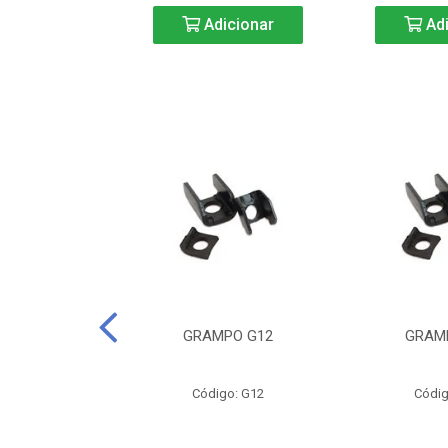
icionar
Adicionar
Adi
CURTA-40
GRAMPO G12
GRAM
o: BC40
Código: G12
Códig