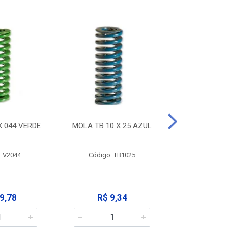
X 044 VERDE
MOLA TB 10 X 25 AZUL
MOLA TB 10
: V2044
Código: TB1025
Código:
9,78
R$ 9,34
R$ 9