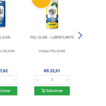
ILICON
POLI SLIDE - LUBRIFICANTE
POLI C
DESENGR
LI SILICON
Código: POLI SLIDE
Código: P
7,62
R$ 22,01
R$ 3
cionar
Adicionar
Adic