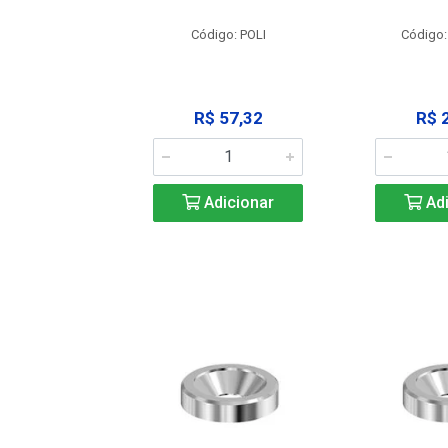
: SSPM12
Código: POLI
Código:
25,42
R$ 57,32
R$ 
icionar
Adicionar
Adi