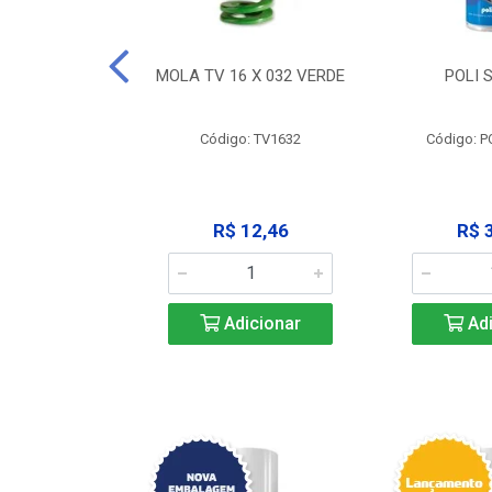
 X 051 VERDE
MOLA TV 16 X 032 VERDE
POLI 
o: V2551
Código: TV1632
Código: P
23,68
R$ 12,46
R$ 
icionar
Adicionar
Adi