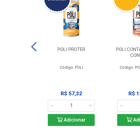
CLEAN -
POLI PROTER
POLI CONT
GRAXANTE
CON
POLI CLEAN
Código: POLI
Código: P
33,45
R$ 57,32
R$ 1
icionar
Adicionar
Adi