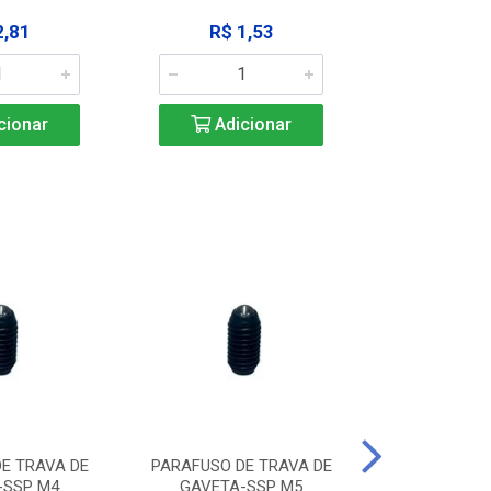
2,81
R$ 1,53
R$ 10
cionar
Adicionar
Adic
E TRAVA DE
PARAFUSO DE TRAVA DE
PARAFUSO D
-SSP M4
GAVETA-SSP M5
GAVETA-