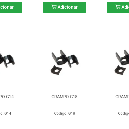
cionar
Adicionar
Adi
PO G14
GRAMPO G18
GRAMP
o: G14
Código: G18
Códig