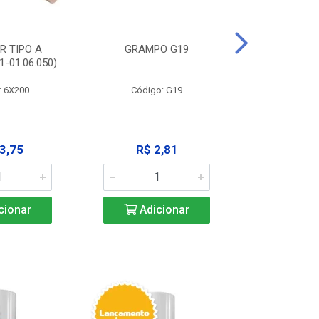
R TIPO A
GRAMPO G19
EXTRATOR
-01.06.050)
3X125MM (11
: 6X200
Código: G19
Código:
3,75
R$ 2,81
R$ 9
cionar
Adicionar
Adic