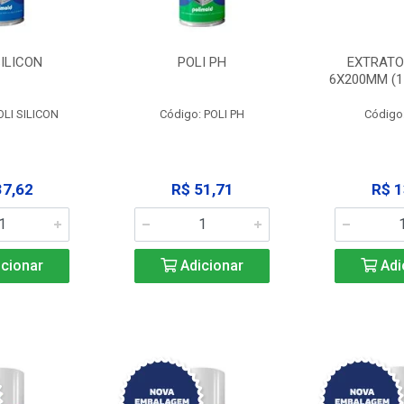
SILICON
POLI PH
EXTRATO
6X200MM (11
OLI SILICON
Código: POLI PH
Código
37,62
R$ 51,71
R$ 1
cionar
Adicionar
Adi