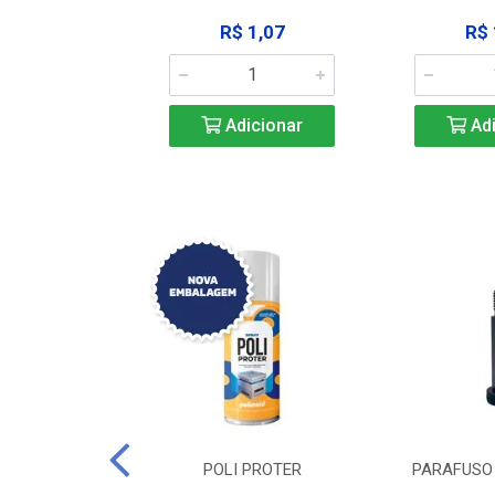
183,92
R$ 1,07
R$ 
icionar
Adicionar
Adi
DE TRAVA DE
POLI PROTER
PARAFUSO 
-SSP M12