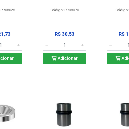
 PR08025
Código: PR08070
Código
21,73
R$ 30,53
R$ 1
cionar
Adicionar
Adi