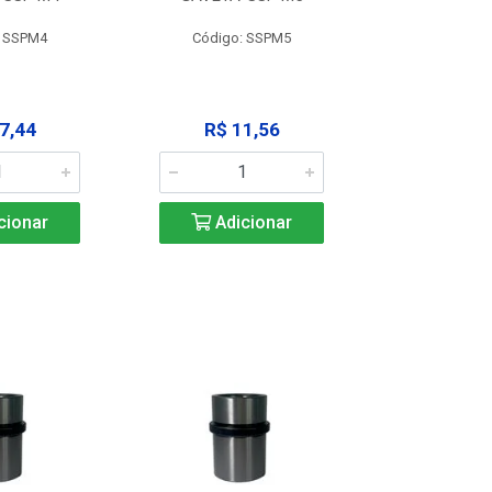
: SSPM4
Código: SSPM5
Código:
7,44
R$ 11,56
R$ 1
cionar
Adicionar
Adic