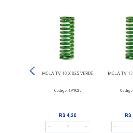
 X 032 VERDE
MOLA TV 10 X 025 VERDE
MOLA TV 13
: TV1032
Código: TV1025
Código
 9,12
R$ 4,20
R$ 