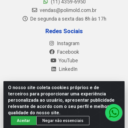
(11) 4359-6950
vendas@polimold.com.br
De segunda a sexta das 8h às 17h
Redes Sociais
Instagram
Facebook
YouTube
LinkedIn
O nosso site coleta cookies próprios e de
Polimold Industrial Ltda - Estrada dos Casa, 4585 – São
terceiros para proporcionar uma experiência
Bernardo do Campo / SP – CEP: 09.840-000 - CNPJ
personalizada ao usuário, apresentar publicidade
44.106.466/0001-41
relevante de acordo com o seu perfil e melhorar a
qualidade do nosso site.
Aceitar
Negar não essenciais