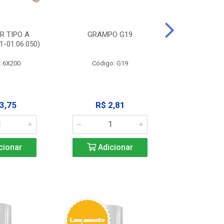
R TIPO A
GRAMPO G19
EXTRATOR
-01.06.050)
3X125MM (11
: 6X200
Código: G19
Código:
3,75
R$ 2,81
R$ 9
cionar
Adicionar
Adic