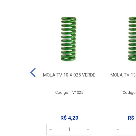
 X 032 VERDE
MOLA TV 10 X 025 VERDE
MOLA TV 13
: TV1032
Código: TV1025
Código
 9,12
R$ 4,20
R$ 