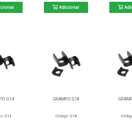
cionar
Adicionar
Adi
PO G14
GRAMPO G18
GRAMP
o: G14
Código: G18
Códig