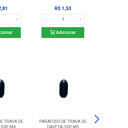
2,81
R$ 1,53
R$ 10
cionar
Adicionar
Adic
E TRAVA DE
PARAFUSO DE TRAVA DE
PARAFUSO D
-SSP M4
GAVETA-SSP M5
GAVETA-