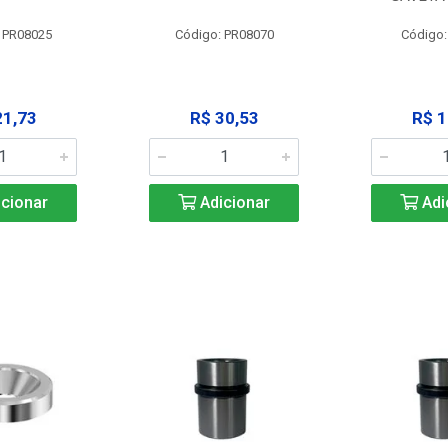
 PR08025
Código: PR08070
Código
21,73
R$ 30,53
R$ 1
cionar
Adicionar
Adi