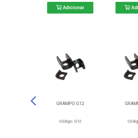
icionar
Adicionar
Adi
CURTA-40
GRAMPO G12
GRAM
o: BC40
Código: G12
Códig