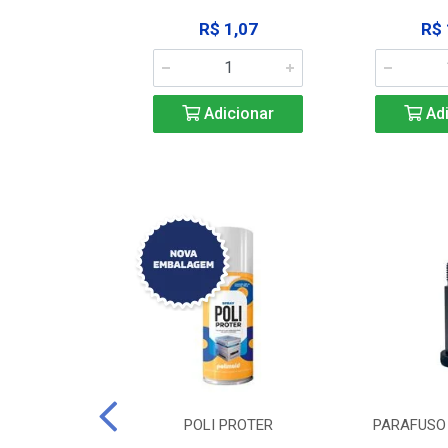
183,92
R$ 1,07
R$ 
icionar
Adicionar
Adi
DE TRAVA DE
POLI PROTER
PARAFUSO 
-SSP M12