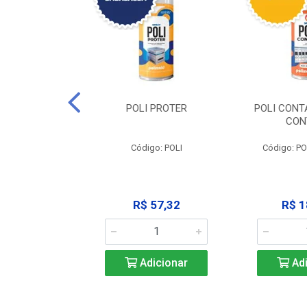
CLEAN -
POLI PROTER
POLI CONT
GRAXANTE
CON
POLI CLEAN
Código: POLI
Código: P
33,45
R$ 57,32
R$ 1
icionar
Adicionar
Adi