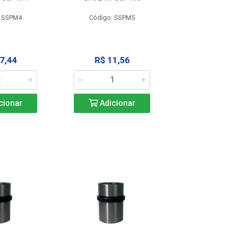
: SSPM4
Código: SSPM5
Código:
7,44
R$ 11,56
R$ 1
cionar
Adicionar
Adic