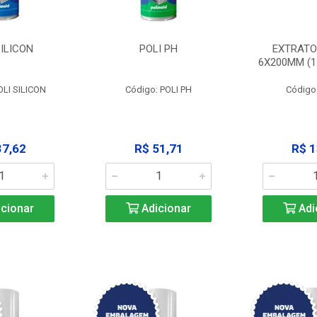
SILICON
POLI PH
EXTRATO
6X200MM (11
OLI SILICON
Código: POLI PH
Código
37,62
R$ 51,71
R$ 1
cionar
Adicionar
Adi