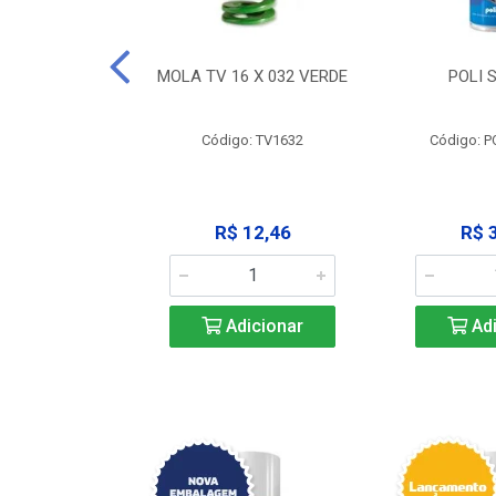
 X 051 VERDE
MOLA TV 16 X 032 VERDE
POLI 
o: V2551
Código: TV1632
Código: P
23,68
R$ 12,46
R$ 
icionar
Adicionar
Adi