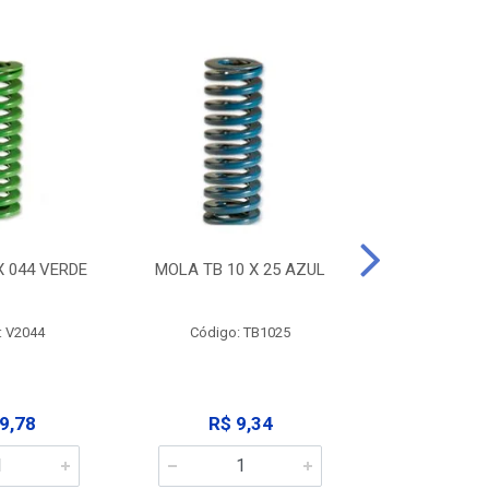
X 044 VERDE
MOLA TB 10 X 25 AZUL
MOLA TB 10
: V2044
Código: TB1025
Código:
9,78
R$ 9,34
R$ 9