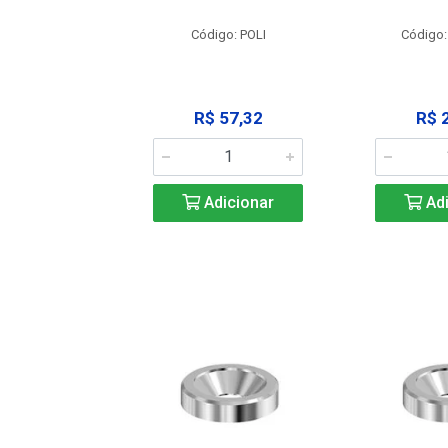
: SSPM12
Código: POLI
Código:
25,42
R$ 57,32
R$ 
icionar
Adicionar
Adi