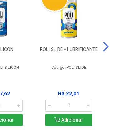
ILICON
POLI SLIDE - LUBRIFICANTE
POLI C
DESENGR
LI SILICON
Código: POLI SLIDE
Código: P
7,62
R$ 22,01
R$ 3
cionar
Adicionar
Adic