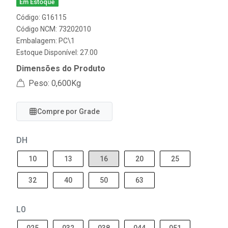
Em Estoque
Código: G16115
Código NCM: 73202010
Embalagem: PC\1
Estoque Disponível: 27.00
Dimensões do Produto
Peso: 0,600Kg
Compre por Grade
DH
10
13
16
20
25
32
40
50
63
L0