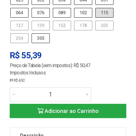
025
032
038
044
051
064
076
089
102
115
127
139
152
178
203
254
305
R$ 55,39
Preço de Tabela (sem impostos): R$ 50,47
Impostos Inclusos:
IPI R$ 4,92
Adicionar ao Carrinho
Descrição