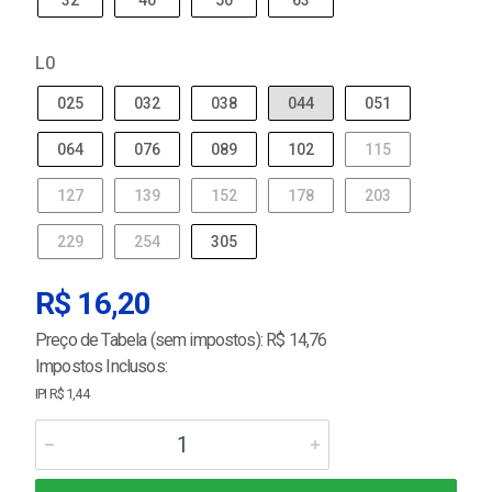
32
40
50
63
L0
025
032
038
044
051
064
076
089
102
115
127
139
152
178
203
229
254
305
R$ 16,20
Preço de Tabela (sem impostos): R$ 14,76
Impostos Inclusos:
IPI R$ 1,44