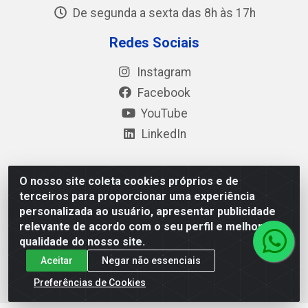
De segunda a sexta das 8h às 17h
Redes Sociais
Instagram
Facebook
YouTube
LinkedIn
O nosso site coleta cookies próprios e de
Polimold Industrial Ltda - Estrada dos Casa, 4585 – São
terceiros para proporcionar uma experiência
Bernardo do Campo / SP – CEP: 09.840-000 - CNPJ
personalizada ao usuário, apresentar publicidade
44.106.466/0001-41
relevante de acordo com o seu perfil e melhorar a
qualidade do nosso site.
Aceitar
Negar não essenciais
Preferências de Cookies