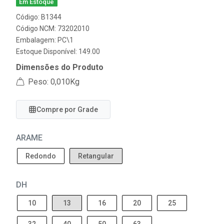
Em Estoque
Código: B1344
Código NCM: 73202010
Embalagem: PC\1
Estoque Disponível: 149.00
Dimensões do Produto
Peso: 0,010Kg
Compre por Grade
ARAME
Redondo
Retangular
DH
10
13
16
20
25