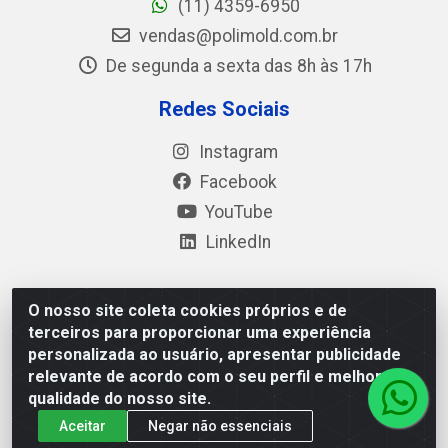
(11) 4359-6950
vendas@polimold.com.br
De segunda a sexta das 8h às 17h
Redes Sociais
Instagram
Facebook
YouTube
LinkedIn
O nosso site coleta cookies próprios e de
Polimold Industrial Ltda - Estrada dos Casa, 4585 – São
terceiros para proporcionar uma experiência
Bernardo do Campo / SP – CEP: 09.840-000 - CNPJ
personalizada ao usuário, apresentar publicidade
44.106.466/0001-41
relevante de acordo com o seu perfil e melhorar a
qualidade do nosso site.
Aceitar
Negar não essenciais