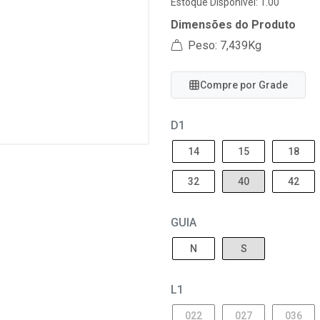
Estoque Disponível: 1.00
Dimensões do Produto
Peso: 7,439Kg
Compre por Grade
D1
14
15
18
32
40
42
GUIA
N
S
L1
022
027
036