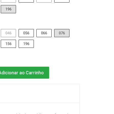
196
046
056
066
076
156
196
dicionar ao Carrinho