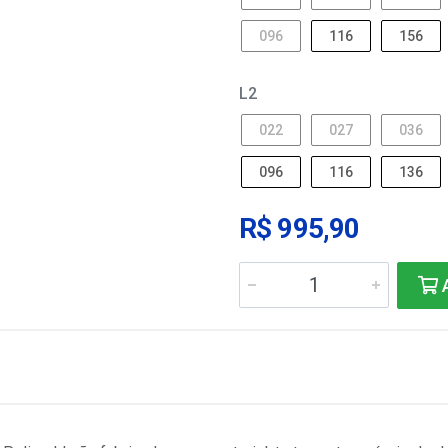
096
116
156
L2
022
027
036
096
116
136
R$ 995,90
A