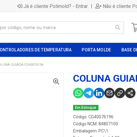
|
Já é cliente Polimold? - Entrar
Não é cliente P
ONTROLADORES DE TEMPERATURA
PORTA MOLDE
BASE D
OLUNA GUIADA-CG40076196
COLUNA GUIA
Em Estoque
Código: CG40076196
Código NCM: 84807100
Embalagem: PC\1