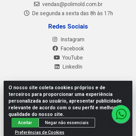
vendas@polimold.com.br
De segunda a sexta das 8h às 17h
Redes Sociais
Instagram
Facebook
YouTube
LinkedIn
O nosso site coleta cookies próprios e de
Polimold Industrial Ltda - Estrada dos Casa, 4585 – São
terceiros para proporcionar uma experiência
Bernardo do Campo / SP – CEP: 09.840-000 - CNPJ
personalizada ao usuário, apresentar publicidade
44.106.466/0001-41
relevante de acordo com o seu perfil e melhorar a
qualidade do nosso site.
Aceitar
Negar não essenciais
Preferências de Cookies