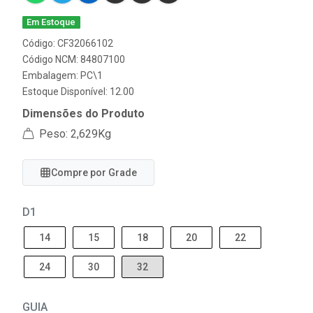
Em Estoque
Código: CF32066102
Código NCM: 84807100
Embalagem: PC\1
Estoque Disponível: 12.00
Dimensões do Produto
Peso: 2,629Kg
Compre por Grade
D1
14
15
18
20
22
24
30
32
GUIA