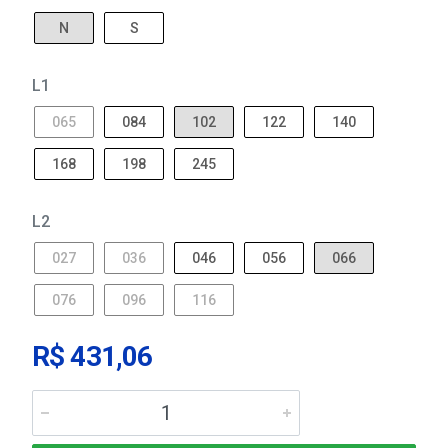
N
S
L1
065
084
102
122
140
168
198
245
L2
027
036
046
056
066
076
096
116
R$ 431,06