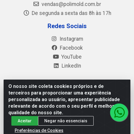
vendas@polimold.com.br
De segunda a sexta das 8h às 17h
Redes Sociais
Instagram
Facebook
YouTube
LinkedIn
O nosso site coleta cookies próprios e de
Polimold Industrial Ltda - Estrada dos Casa, 4585 – São
terceiros para proporcionar uma experiência
Bernardo do Campo / SP – CEP: 09.840-000 - CNPJ
personalizada ao usuário, apresentar publicidade
44.106.466/0001-41
relevante de acordo com o seu perfil e melhorar a
qualidade do nosso site.
Aceitar
Negar não essenciais
Preferências de Cookies