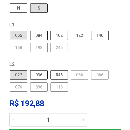
N
S
L1
065
084
102
122
140
168
198
245
L2
027
036
046
056
066
076
096
116
R$ 192,88