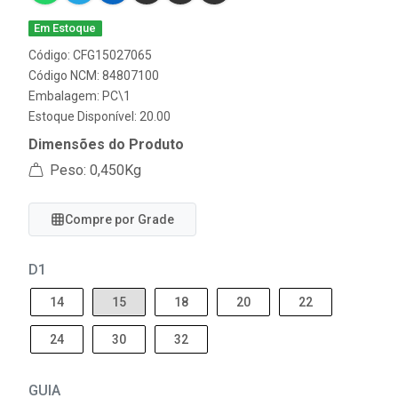
Em Estoque
Código: CFG15027065
Código NCM: 84807100
Embalagem: PC\1
Estoque Disponível: 20.00
Dimensões do Produto
Peso: 0,450Kg
Compre por Grade
D1
14
15
18
20
22
24
30
32
GUIA