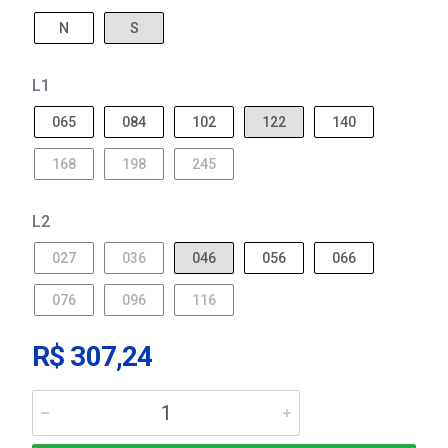
N
S
L1
065
084
102
122
140
168
198
245
L2
027
036
046
056
066
076
096
116
R$ 307,24