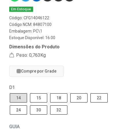
Em Estoque
Código: CFG14046122
Código NCM: 84807100
Embalagem: PC\1
Estoque Disponível: 16.00
Dimensões do Produto
Peso: 0,763Kg
Compre por Grade
D1
14
15
18
20
22
24
30
32
GUIA