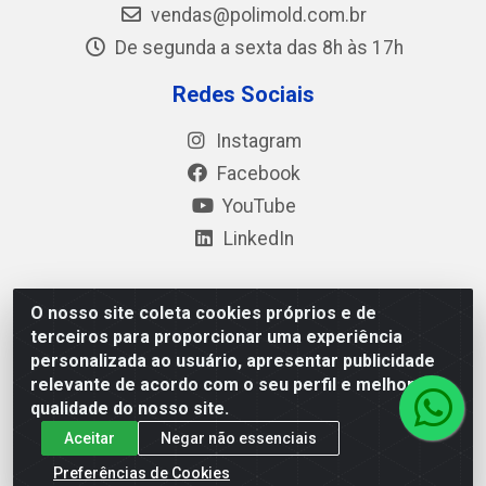
vendas@polimold.com.br
De segunda a sexta das 8h às 17h
Redes Sociais
Instagram
Facebook
YouTube
LinkedIn
O nosso site coleta cookies próprios e de
Polimold Industrial Ltda - Estrada dos Casa, 4585 – São
terceiros para proporcionar uma experiência
Bernardo do Campo / SP – CEP: 09.840-000 - CNPJ
personalizada ao usuário, apresentar publicidade
44.106.466/0001-41
relevante de acordo com o seu perfil e melhorar a
qualidade do nosso site.
Aceitar
Negar não essenciais
Preferências de Cookies