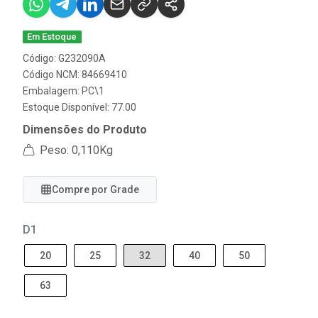
Em Estoque
Código: G232090A
Código NCM: 84669410
Embalagem: PC\1
Estoque Disponível: 77.00
Dimensões do Produto
Peso: 0,110Kg
Compre por Grade
D1
20
25
32
40
50
63