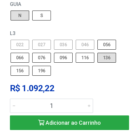
GUIA
N
S
L3
022
027
036
046
056
066
076
096
116
136
156
196
R$ 1.092,22
Adicionar ao Carrinho