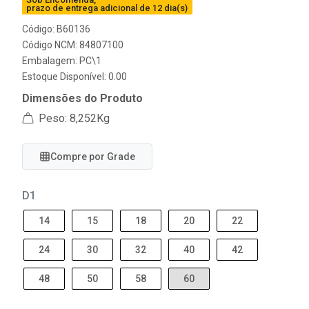
prazo de entrega adicional de 12 dia(s)
Código: B60136
Código NCM: 84807100
Embalagem: PC\1
Estoque Disponível: 0.00
Dimensões do Produto
Peso: 8,252Kg
Compre por Grade
D1
14
15
18
20
22
24
30
32
40
42
48
50
58
60