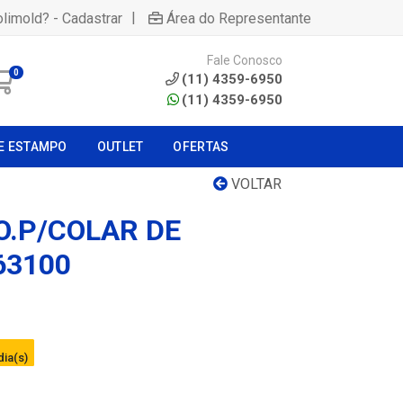
|
olimold? - Cadastrar
Área do Representante
Fale Conosco
0
(11) 4359-6950
(11) 4359-6950
E ESTAMPO
OUTLET
OFERTAS
VOLTAR
.P/COLAR DE
63100
dia(s)