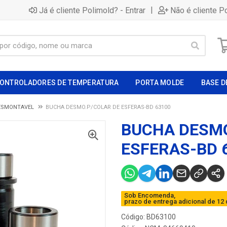
|
Já é cliente Polimold? - Entrar
Não é cliente P
ONTROLADORES DE TEMPERATURA
PORTA MOLDE
BASE D
ESMONTAVEL
BUCHA DESMO.P/COLAR DE ESFERAS-BD 63100
BUCHA DESMO
ESFERAS-BD 
Sob Encomenda,
prazo de entrega adicional de 12 
Código: BD63100