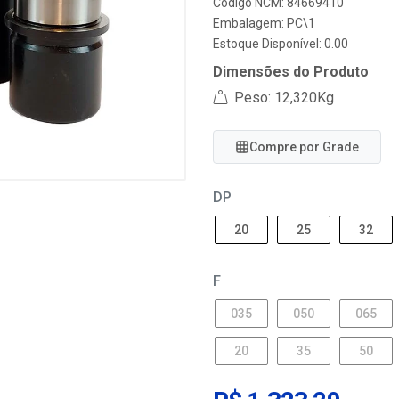
Código NCM: 84669410
Embalagem: PC\1
Estoque Disponível: 0.00
Dimensões do Produto
Peso: 12,320Kg
Compre por Grade
DP
20
25
32
F
035
050
065
20
35
50