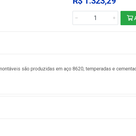
R$ 1.323,29
A
ntáveis são produzidas em aço 8620, temperadas e cementadas